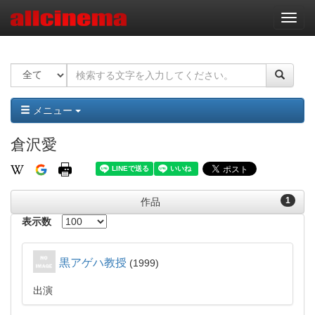
ナ
ビ
ゲ
ー
シ
ョ
ン
メニュー
倉沢愛
1
作品
表示数
黒アゲハ教授
1999
出演