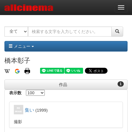
ナ
ビ
ゲ
ー
シ
ョ
ン
メニュー
橋本彰子
1
作品
表示数
集い
1999
撮影