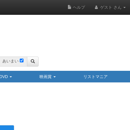
ヘルプ
ゲスト さん
あいまい
y/DVD
映画賞
リストマニア