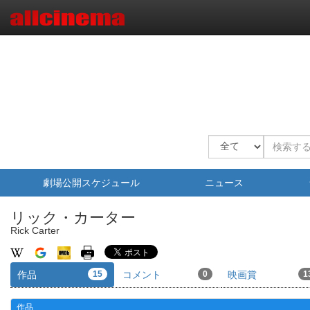
劇場公開スケジュール
ニュース
リック・カーター
Rick Carter
作品
15
コメント
0
映画賞
1
作品