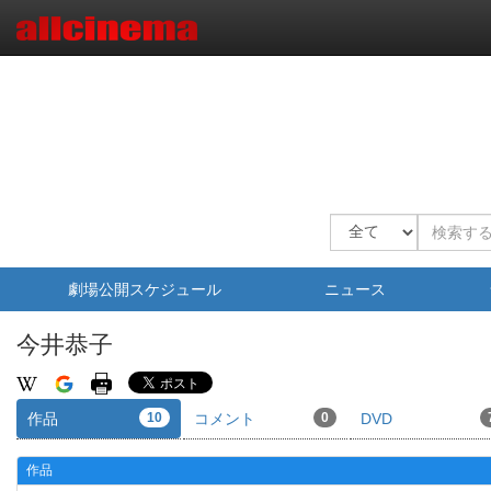
劇場公開スケジュール
ニュース
今井恭子
作品
10
コメント
0
DVD
作品