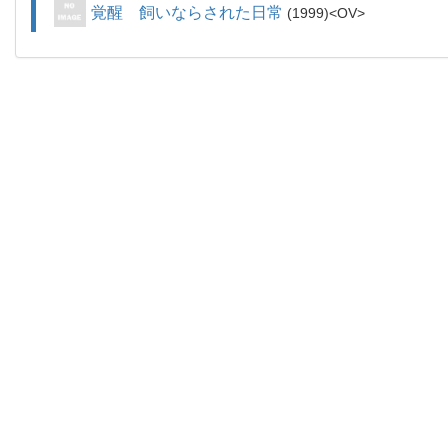
覚醒 飼いならされた日常
1999
OV