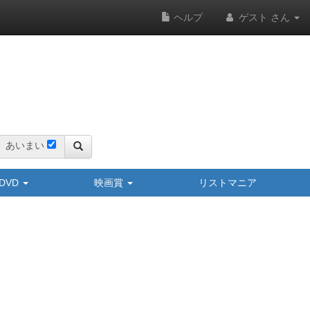
ヘルプ
ゲスト さん
あいまい
y/DVD
映画賞
リストマニア