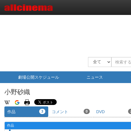
劇場公開スケジュール
ニュース
小野砂織
作品
3
コメント
0
DVD
作品