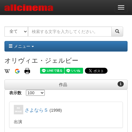
ナ
ビ
ゲ
ー
シ
ョ
ン
メニュー
オリヴィエ・ジェルビー
1
作品
表示数
さよならＳ
1998
出演