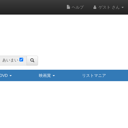
ヘルプ
ゲスト さん
あいまい
y/DVD
映画賞
リストマニア