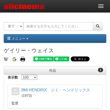
ナ
ビ
ゲ
ー
シ
ョ
ン
メニュー
ゲイリー・ウェイス
1
作品
表示数
JIMI HENDRIX ジミ・ヘンドリックス
1973
監督