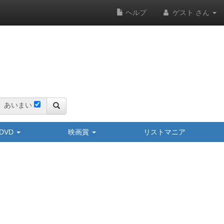
ヘルプ
ゲスト さん
あいまい
y/DVD
映画賞
リストマニア