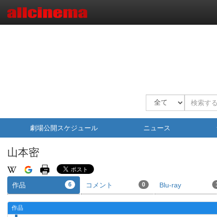
劇場公開スケジュール
ニュース
山本密
作品
6
コメント
0
Blu-ray
作品