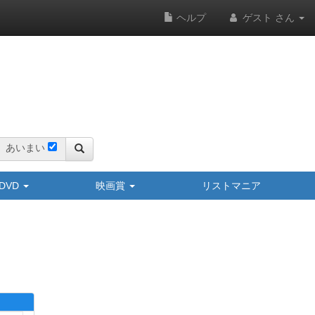
ヘルプ
ゲスト さん
あいまい
y/DVD
映画賞
リストマニア