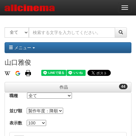
ナ
ビ
ゲ
ー
シ
ョ
ン
メニュー
山口雅俊
44
作品
職種
並び順
表示数