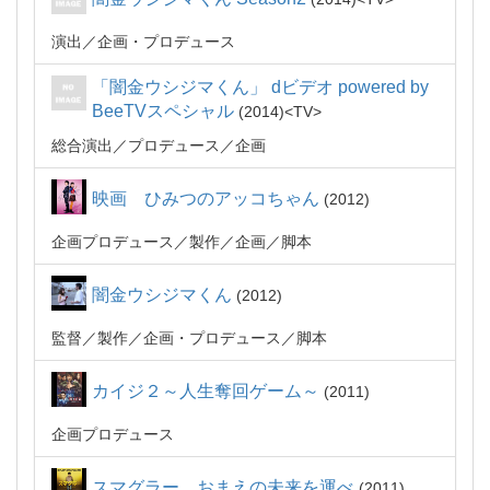
演出
企画・プロデュース
「闇金ウシジマくん」 dビデオ powered by
BeeTVスペシャル
2014
TV
総合演出
プロデュース
企画
映画 ひみつのアッコちゃん
2012
企画プロデュース
製作
企画
脚本
闇金ウシジマくん
2012
監督
製作
企画・プロデュース
脚本
カイジ２～人生奪回ゲーム～
2011
企画プロデュース
スマグラー おまえの未来を運べ
2011