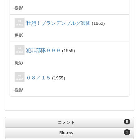
撮影
壮烈！ブランデンブルグ師団
1962
撮影
犯罪部隊９９９
1959
撮影
０８／１５
1955
撮影
0
コメント
1
Blu-ray