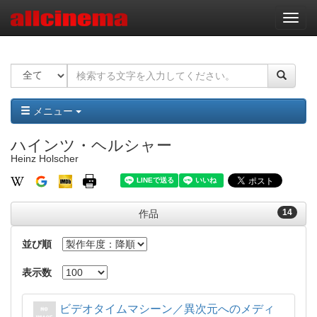
ナ
ビ
ゲ
ー
シ
ョ
ン
メニュー
ハインツ・ヘルシャー
Heinz Holscher
14
作品
並び順
表示数
ビデオタイムマシーン／異次元へのメディ