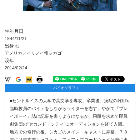
生年月日
1944/11/21
出身地
アメリカ／イリノイ州シカゴ
没年
2014/02/24
バイオグラフィ
■セントルイスの大学で英文学を専攻。卒業後、病院の雑用や
臨時教員のバイトをしながらライターを志す。やがて『プレ
イボーイ』誌に記事を書くようになるが、飛躍を求めて即興
劇集団の“セカンド・シティ”にオーディションを経て入団。
地方での修行の後、シカゴのメイン・キャストに昇格。７３
年には脚本兼キャストとしてオフ・ブロードウェイ公演に出