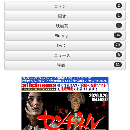
2
コメント
1
画像
1
映画賞
36
Blu-ray
79
DVD
8
ニュース
31
評価