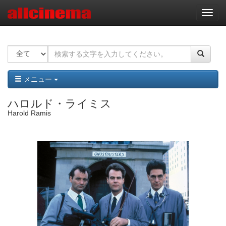
ナ
ビ
ゲ
ー
シ
ョ
ン
メニュー
ハロルド・ライミス
Harold Ramis