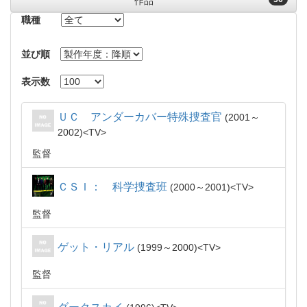
作品
職種
並び順
表示数
ＵＣ アンダーカバー特殊捜査官
2001～
2002
TV
監督
ＣＳＩ： 科学捜査班
2000～2001
TV
監督
ゲット・リアル
1999～2000
TV
監督