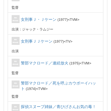
監督
女刑事Ｊ・Ｊケーン
1977
TVM
出演：ジャック・ラムジー
女刑事ＪＪケーン
1977
TV
出演
警部マクロード／連続放火
1975
TVM
監督
警部マクロード／死を呼ぶカウボーイハッ
ト
1974
TVM
監督
探偵スヌープ姉妹／青ひげさんお気の毒！