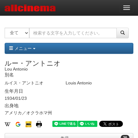
ナ
ビ
ゲ
ー
シ
ョ
ン
メニュー
ルー・アントニオ
Lou Antonio
別名
ルイス・アントニオ
Louis Antonio
生年月日
1934/01/23
出身地
アメリカ／オクラホマ州
36