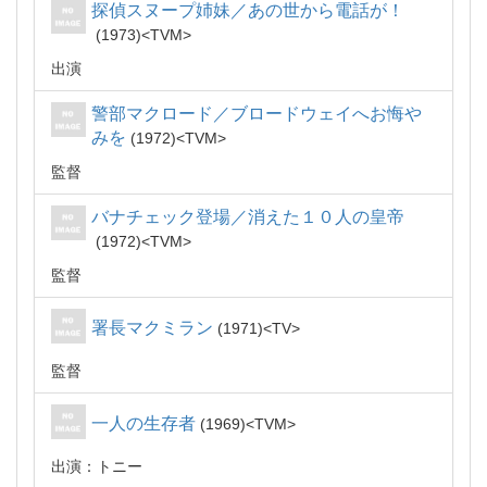
探偵スヌープ姉妹／あの世から電話が！
1973
TVM
出演
警部マクロード／ブロードウェイへお悔や
みを
1972
TVM
監督
バナチェック登場／消えた１０人の皇帝
1972
TVM
監督
署長マクミラン
1971
TV
監督
一人の生存者
1969
TVM
出演：トニー