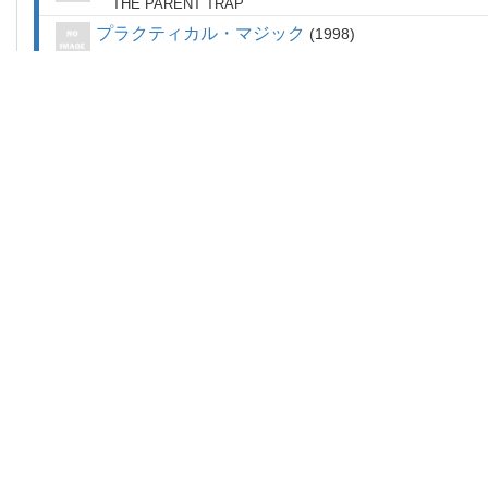
THE PARENT TRAP
プラクティカル・マジック
1998
PRACTICAL MAGIC
おかしな二人２
1998
THE ODD COUPLE II
ホーリーマン
1998
HOLY MAN
マウス・ハント
1997
MOUSE HUNT
ボルケーノ
1997
VOLCANO
コンタクト
1997
CONTACT
愛さずにはいられない
1996
FOOLS RUSH IN
ロング・キス・グッドナイト
1996
THE LONG KISS GOODNIGHT
イレイザー
1996