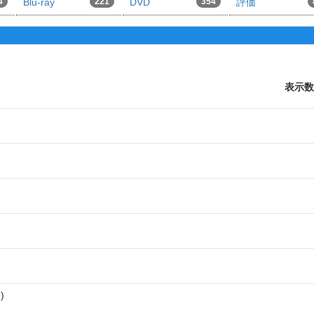
4
Blu-ray
221
DVD
354
評価
表示数
9