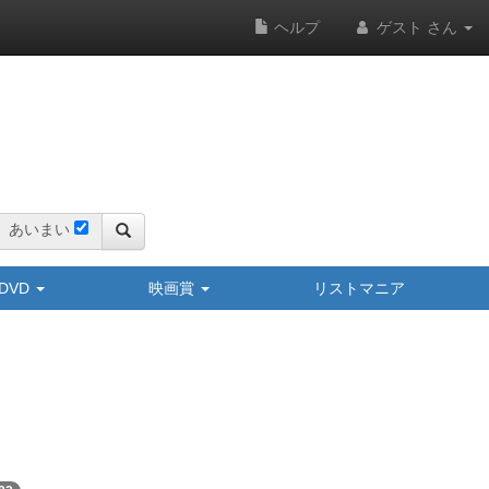
ヘルプ
ゲスト さん
あいまい
y/DVD
映画賞
リストマニア