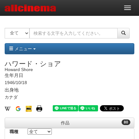
ナ
ビ
ゲ
ー
シ
ョ
ン
メニュー
ハワード・ショア
Howard Shore
生年月日
1946/10/18
出身地
カナダ
80
作品
職種