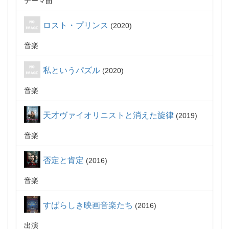
テーマ曲
ロスト・プリンス
2020
音楽
私というパズル
2020
音楽
天才ヴァイオリニストと消えた旋律
2019
音楽
否定と肯定
2016
音楽
すばらしき映画音楽たち
2016
出演