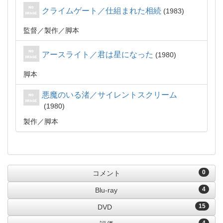
クライムゲート／仕組まれた相続
1983
監督
製作
脚本
アースライト／君は星になった
1980
脚本
悪魔のいる渚／サイレントスクリーム
1980
製作
脚本
0
コメント
4
Blu-ray
15
DVD