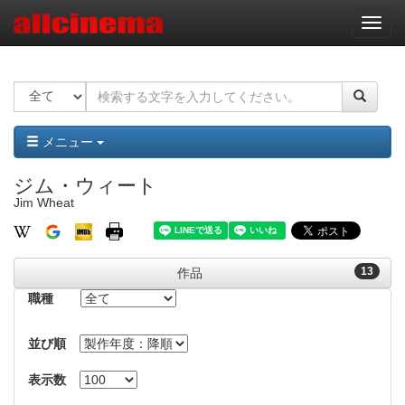
ナ
ビ
ゲ
ー
シ
ョ
ン
メニュー
ジム・ウィート
Jim Wheat
13
作品
職種
並び順
表示数