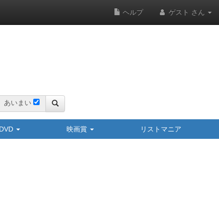
ヘルプ
ゲスト さん
あいまい
y/DVD
映画賞
リストマニア