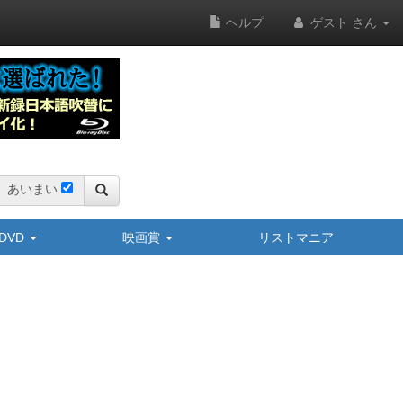
ヘルプ
ゲスト さん
あいまい
y/DVD
映画賞
リストマニア