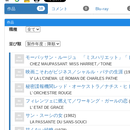
作品
10
コメント
0
Blu-ray
作品
職種
並び順
モーパッサン・ルージュ 「ミスハリエット」「
CHEZ MAUPASSANT: MISS HARRIET／TOINE
映画こそわがビジネス／シャルル・パテの生涯
1
V' LA L'CINEMA: LE ROMAN DE CHARLES PATHE
秘密諜報機関レッド・オーケストラ／ナチス・ヒ
L' ORCHESTRE ROUGE
フィレンツェに燃えて／ワーキング・ガールの恋
L' ETAT DE GRACE
サン・スーシの女
1982
LA PASSANTE DU SANS-SOUCI
甘くない砂糖