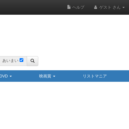
ヘルプ
ゲスト さん
あいまい
y/DVD
映画賞
リストマニア