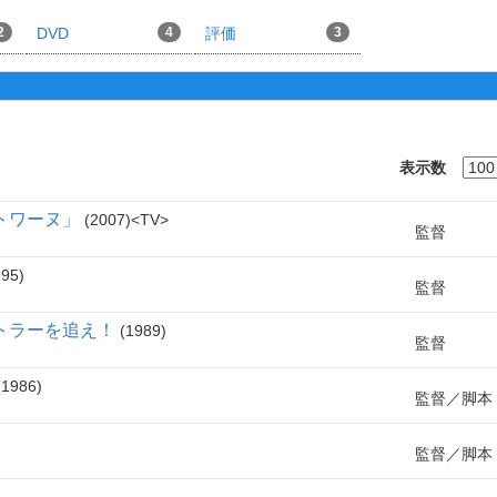
2
DVD
4
評価
3
表示数
トワーヌ」
2007
TV
監督
995
監督
トラーを追え！
1989
監督
1986
監督
脚本
監督
脚本