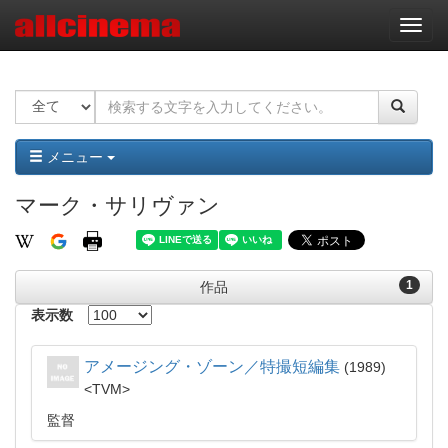
ナ
ビ
ゲ
ー
シ
ョ
ン
メニュー
マーク・サリヴァン
1
作品
表示数
アメージング・ゾーン／特撮短編集
1989
TVM
監督