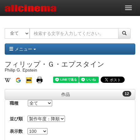
ナ
ビ
ゲ
ー
シ
ョ
ン
メニュー
フィリップ・Ｇ・エプスタイン
Philip G. Epstein
12
作品
職種
並び順
表示数