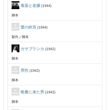
毒薬と老嬢
1944
脚本
愛の終焉
1944
製作
脚本
カサブランカ
1942
脚本
男性
1942
脚本
晩餐に来た男
1942
脚本