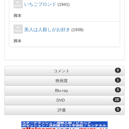
いちごブロンド
1941
脚本
美人は人殺しがお好き
1938
脚本
0
コメント
1
映画賞
5
Blu-ray
28
DVD
5
評価