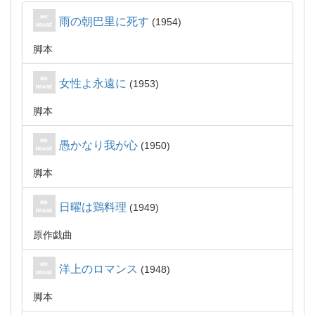
雨の朝巴里に死す
1954
脚本
女性よ永遠に
1953
脚本
愚かなり我が心
1950
脚本
日曜は鶏料理
1949
原作戯曲
洋上のロマンス
1948
脚本