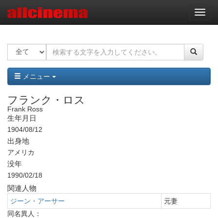
ナ
ビ
ゲ
ー
シ
ョ
ン
メニュー
フランク・ロス
Frank Ross
生年月日
1904/08/12
出身地
アメリカ
没年
1990/02/18
関連人物
ジーン・アーサー
元妻
同名異人：