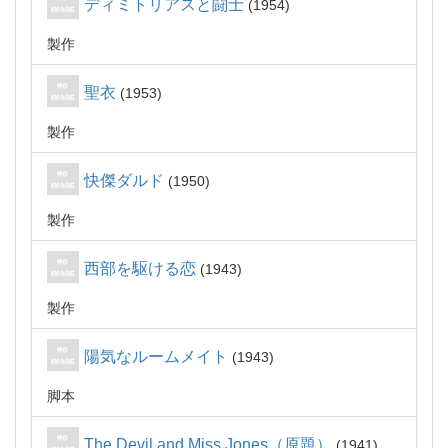
ディミトリアスと闘士
1954
製作
聖衣
1953
製作
快傑ダルド
1950
製作
西部を駆ける恋
1943
製作
陽気なルームメイト
1943
脚本
The Devil and Miss Jones（原題）
1941