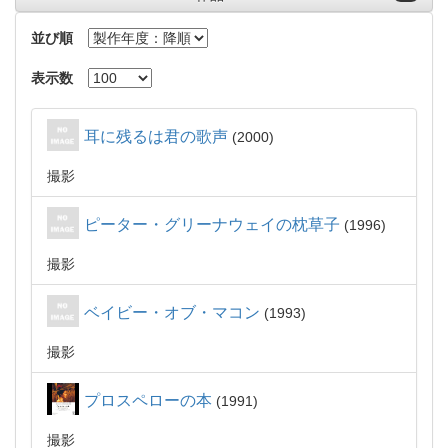
並び順
表示数
耳に残るは君の歌声
2000
撮影
ピーター・グリーナウェイの枕草子
1996
撮影
ベイビー・オブ・マコン
1993
撮影
プロスペローの本
1991
撮影