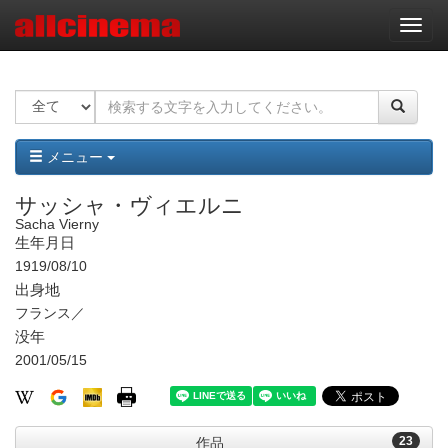
ナ
ビ
ゲ
ー
シ
ョ
ン
メニュー
サッシャ・ヴィエルニ
Sacha Vierny
生年月日
1919/08/10
出身地
フランス／
没年
2001/05/15
23
作品