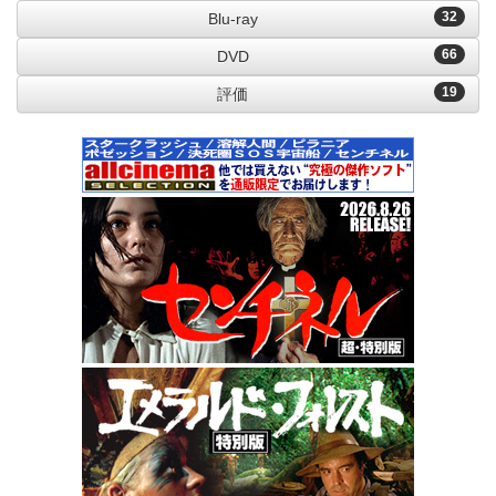
32
Blu-ray
66
DVD
19
評価