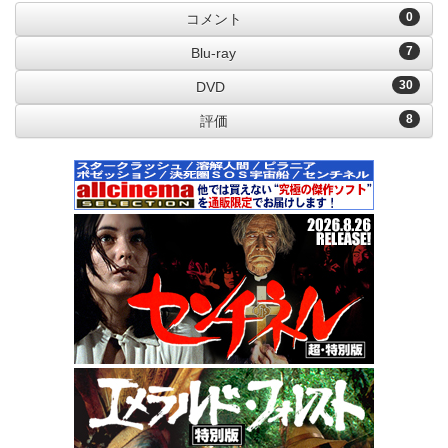
0
コメント
7
Blu-ray
30
DVD
8
評価