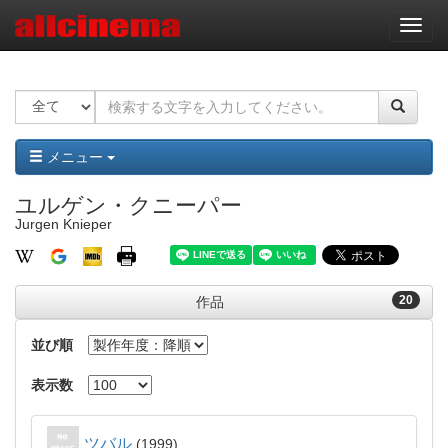
ナ
ビ
ゲ
ー
シ
ョ
ン
メニュー
ユルゲン・クニーパー
Jurgen Knieper
20
作品
並び順
表示数
ツバル
1999