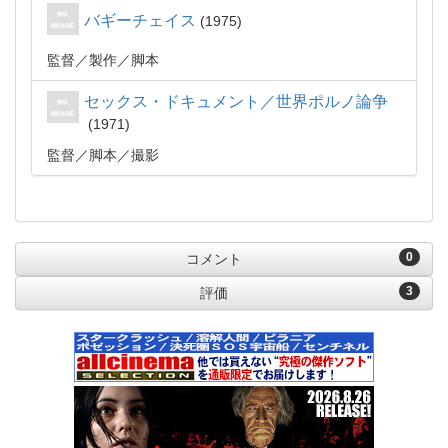
バギーチェイス
1975
監督
製作
脚本
セックス・ドキュメント／世界ポルノ論争
1971
監督
脚本
撮影
0
コメント
3
評価