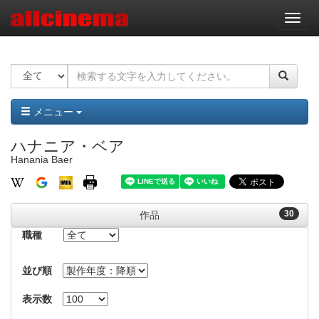
ナ
ビ
ゲ
ー
シ
ョ
ン
メニュー
ハナニア・ベア
Hanania Baer
30
作品
職種
並び順
表示数