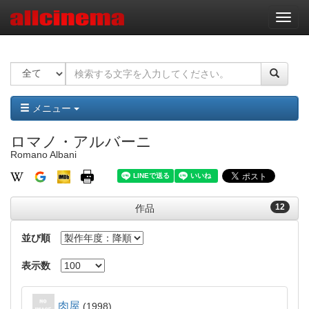
ナ
ビ
ゲ
ー
シ
ョ
ン
メニュー
ロマノ・アルバーニ
Romano Albani
12
作品
並び順
表示数
肉屋
1998