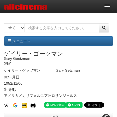
ナ
ビ
ゲ
ー
シ
ョ
ン
メニュー
ゲイリー・ゴーツマン
Gary Goetzman
別名
ゲイリー・ゲッツマン
Gary Getzman
生年月日
1952/11/06
出身地
アメリカ／カリフォルニア州ロサンジェルス
47