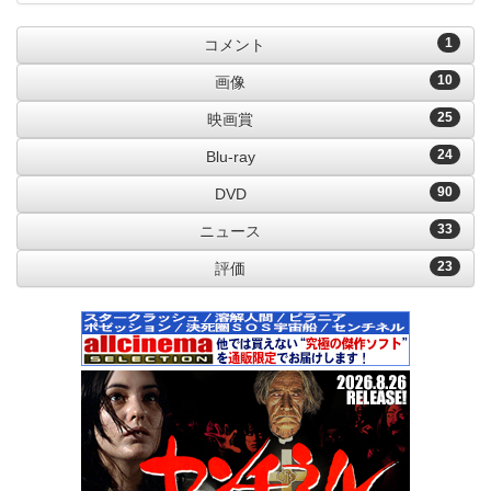
1
コメント
10
画像
25
映画賞
24
Blu-ray
90
DVD
33
ニュース
23
評価