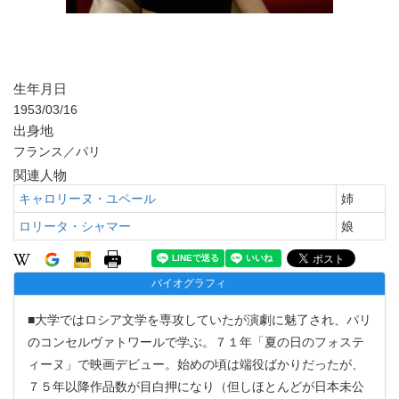
生年月日
1953/03/16
出身地
フランス／パリ
関連人物
キャロリーヌ・ユペール
姉
ロリータ・シャマー
娘
バイオグラフィ
■大学ではロシア文学を専攻していたが演劇に魅了され、パリ
のコンセルヴァトワールで学ぶ。７１年「夏の日のフォステ
ィーヌ」で映画デビュー。始めの頃は端役ばかりだったが、
７５年以降作品数が目白押になり（但しほとんどが日本未公