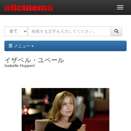
ナ
ビ
ゲ
ー
シ
ョ
ン
メニュー
イザベル・ユペール
Isabelle Huppert