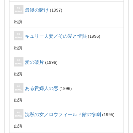
最後の賭け
1997
出演
キュリー夫妻／その愛と情熱
1996
出演
愛の破片
1996
出演
ある貴婦人の恋
1996
出演
沈黙の女／ロウフィールド館の惨劇
1995
出演