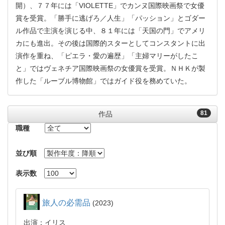
開）、７７年には「VIOLETTE」でカンヌ国際映画祭で女優
賞を受賞。「勝手に逃げろ／人生」「パッション」とゴダー
ル作品で主演を演じる中、８１年には「天国の門」でアメリ
カにも進出。その後は国際的スターとしてコンスタントに出
演作を重ね、「ピエラ・愛の遍歴」「主婦マリーがしたこ
と」ではヴェネチア国際映画祭の女優賞を受賞。ＮＨＫが製
作した「ルーブル博物館」ではガイド役を務めていた。
81
作品
職種
並び順
表示数
旅人の必需品
2023
出演：イリス