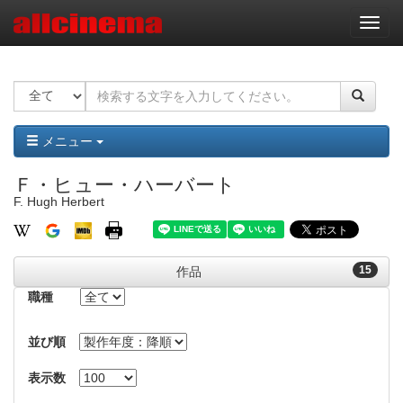
ナ
ビ
ゲ
ー
シ
ョ
ン
メニュー
Ｆ・ヒュー・ハーバート
F. Hugh Herbert
15
作品
職種
並び順
表示数