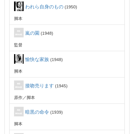
われら自身のもの
1950
脚本
嵐の園
1948
監督
愉快な家族
1948
脚本
接吻売ります
1945
原作
脚本
暗黒の命令
1939
脚本