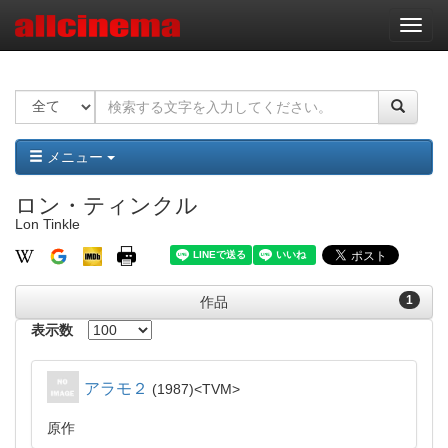
ナ
ビ
ゲ
ー
シ
ョ
ン
メニュー
ロン・ティンクル
Lon Tinkle
1
作品
表示数
アラモ２
1987
TVM
原作