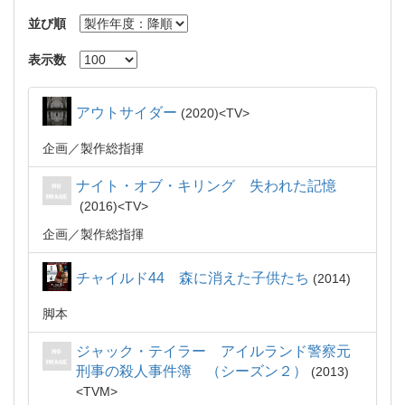
並び順
表示数
アウトサイダー
2020
TV
企画
製作総指揮
ナイト・オブ・キリング 失われた記憶
2016
TV
企画
製作総指揮
チャイルド44 森に消えた子供たち
2014
脚本
ジャック・テイラー アイルランド警察元
刑事の殺人事件簿 （シーズン２）
2013
TVM