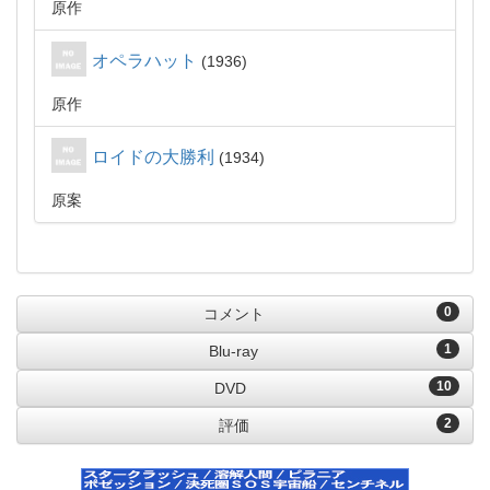
原作
オペラハット
1936
原作
ロイドの大勝利
1934
原案
0
コメント
1
Blu-ray
10
DVD
2
評価