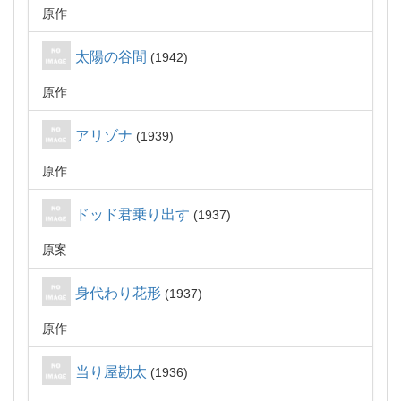
原作
太陽の谷間
1942
原作
アリゾナ
1939
原作
ドッド君乗り出す
1937
原案
身代わり花形
1937
原作
当り屋勘太
1936