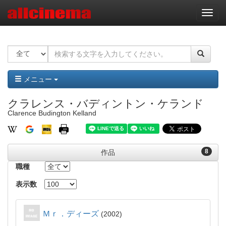
ナ
ビ
ゲ
ー
シ
ョ
ン
メニュー
クラレンス・バディントン・ケランド
Clarence Budington Kelland
8
作品
職種
表示数
Ｍｒ．ディーズ
2002