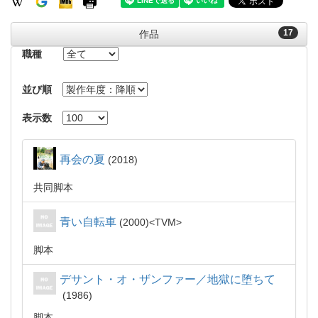
17
作品
職種
並び順
表示数
再会の夏
2018
共同脚本
青い自転車
2000
TVM
脚本
デサント・オ・ザンファー／地獄に堕ちて
1986
脚本