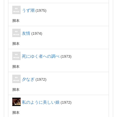
うず潮
1975
脚本
友情
1974
脚本
死にゆく者への調べ
1973
脚本
夕なぎ
1972
脚本
私のように美しい娘
1972
脚本