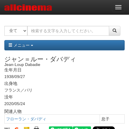
ナ
ビ
ゲ
ー
シ
ョ
ン
メニュー
ジャン＝ルー・ダバディ
Jean-Loup Dabadie
生年月日
1938/09/27
出身地
フランス／パリ
没年
2020/05/24
関連人物
フローラン・ダバディ
息子