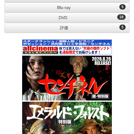
5
Blu-ray
18
DVD
5
評価