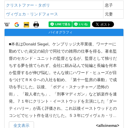
クリストファー・タボリ
息子
ヴィヴェカ・リンドフォース
元妻
バイオグラフィ
■本名はDonald Siegel。ケンブリッジ大卒業後、ワーナーに
勤めていた叔父の紹介で同社での雑用の仕事を得る。著名監
督のセカンド・ユニットの監督となるが、監督として独りだ
ちする夢を捨てられず、会社に頼み込んで短編と長編を何本
か監督するが伸び悩む。そんな彼にハワード・ヒューズが目
をつけてＲＫＯへの入社を勧め、「第十一監房の暴動」で成
功を手にした。以後、「ボディ・スナッチャー／恐怖の
街」、「殺人者たち」、「刑事マディガン」など娯楽作を連
発。７１年にクリント・イーストウッドを主演にした「ダー
ティハリー」が高く評価され、これ以後イーストウッドとの
コンビでヒット作を送りだした。５３年にヴィヴェカ・リ
...
全文表示
<allcinema>