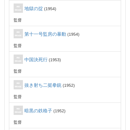
地獄の掟
1954
監督
第十一号監房の暴動
1954
監督
中国決死行
1953
監督
抜き射ち二挺拳銃
1952
監督
暗黒の鉄格子
1952
監督