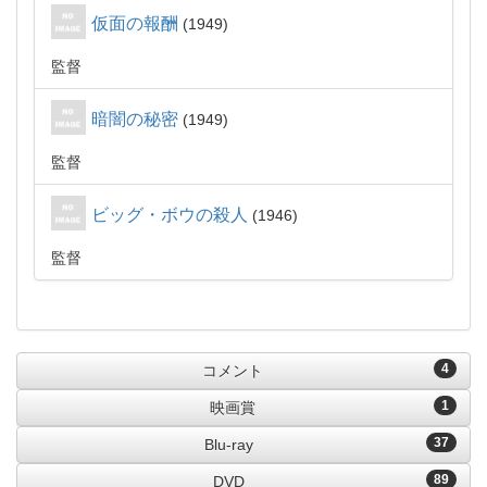
仮面の報酬
1949
監督
暗闇の秘密
1949
監督
ビッグ・ボウの殺人
1946
監督
4
コメント
1
映画賞
37
Blu-ray
89
DVD