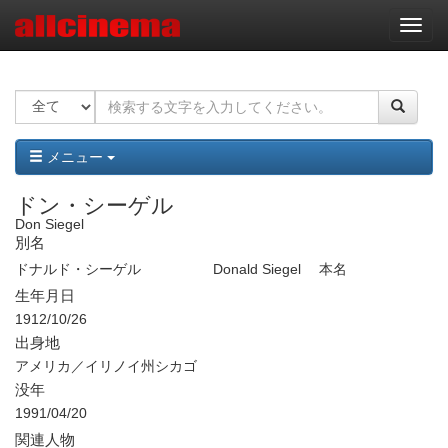
ナ
ビ
ゲ
ー
シ
ョ
ン
メニュー
ドン・シーゲル
Don Siegel
別名
ドナルド・シーゲル
Donald Siegel
本名
生年月日
1912/10/26
出身地
アメリカ／イリノイ州シカゴ
没年
1991/04/20
関連人物