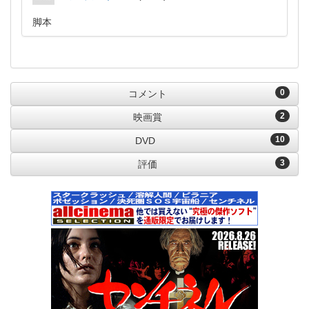
脚本
0
コメント
2
映画賞
10
DVD
3
評価