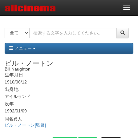
ナ
ビ
ゲ
ー
シ
ョ
ン
メニュー
ビル・ノートン
Bill Naughton
生年月日
1910/06/12
出身地
アイルランド
没年
1992/01/09
同名異人：
ビル・ノートン[監督]