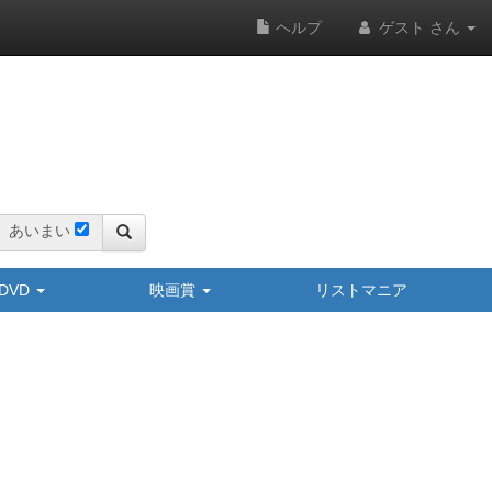
ヘルプ
ゲスト さん
あいまい
y/DVD
映画賞
リストマニア