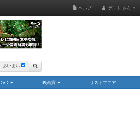
ヘルプ
ゲスト さん
あいまい
y/DVD
映画賞
リストマニア