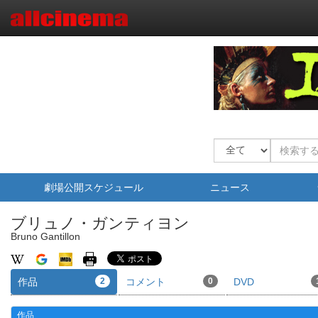
劇場公開スケジュール
ニュース
ブリュノ・ガンティヨン
Bruno Gantillon
作品
2
コメント
0
DVD
作品