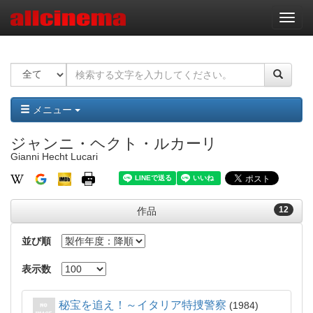
ナ
ビ
ゲ
ー
シ
ョ
ン
メニュー
ジャンニ・ヘクト・ルカーリ
Gianni Hecht Lucari
12
作品
並び順
表示数
秘宝を追え！～イタリア特捜警察
1984