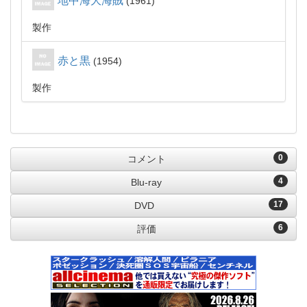
地中海大海賊
1961
製作
赤と黒
1954
製作
0
コメント
4
Blu-ray
17
DVD
6
評価