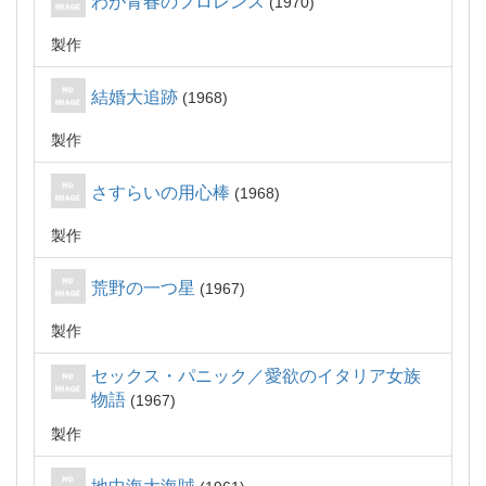
わが青春のフロレンス
1970
製作
結婚大追跡
1968
製作
さすらいの用心棒
1968
製作
荒野の一つ星
1967
製作
セックス・パニック／愛欲のイタリア女族
物語
1967
製作