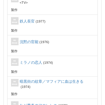
TV
製作
鉄人長官
1977
製作
沈黙の官能
1976
製作
ミラノの恋人
1974
製作
暗黒街の紋章／マフィアに血は生きる
1974
製作