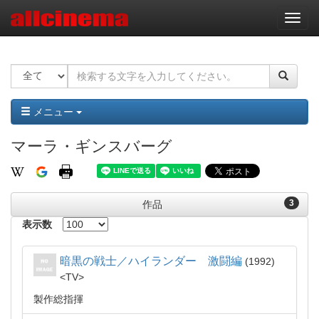
ナ
ビ
ゲ
ー
シ
ョ
ン
メニュー
マーラ・ギンスバーグ
3
作品
表示数
暗黒の戦士／ハイランダー 激闘編
1992
TV
製作総指揮