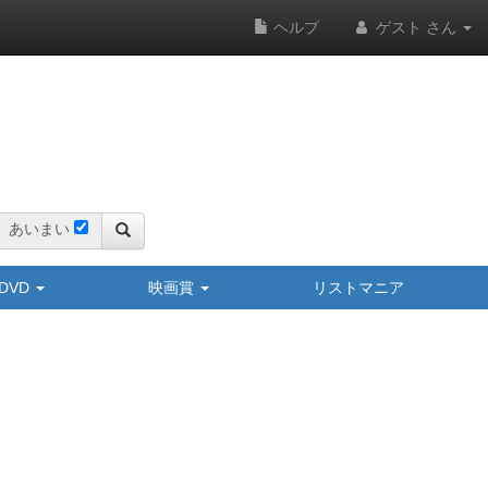
ヘルプ
ゲスト さん
あいまい
y/DVD
映画賞
リストマニア