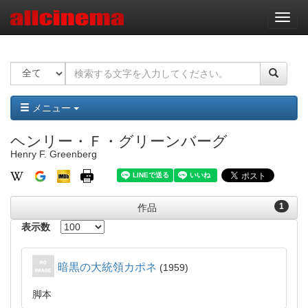
ナ
ビ
ゲ
ー
シ
ョ
ン
メニュー
ヘンリー・Ｆ・グリーンバーグ
Henry F. Greenberg
1
作品
表示数
暗黒の大統領カポネ
1959
脚本