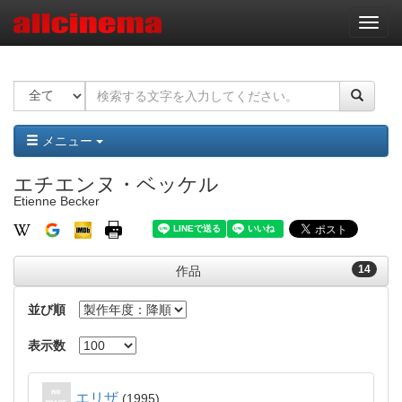
ナ
ビ
ゲ
ー
シ
ョ
ン
メニュー
エチエンヌ・ベッケル
Etienne Becker
14
作品
並び順
表示数
エリザ
1995