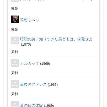
撮影
追想
1975
撮影
暗殺の詩／知りすぎた男どもは、抹殺せよ
1973
撮影
カルカッタ
1969
撮影
最後のアドレス
1969
撮影
夏の日の体験
1969