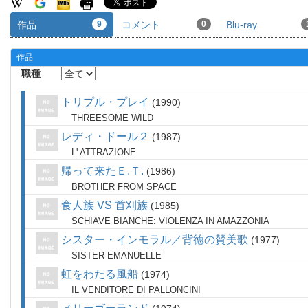
作品
9
コメント
0
Blu-ray
作品
職種
トリプル・プレイ
1990
THREESOME WILD
レディ・ドール２
1987
L' ATTRAZIONE
帰って来たＥ.Ｔ.
1986
BROTHER FROM SPACE
食人族 VS 首刈族
1985
SCHIAVE BIANCHE: VIOLENZA IN AMAZZONIA
シスター・インモラル／背徳の賛美歌
1977
SISTER EMANUELLE
虹をわたる風船
1974
IL VENDITORE DI PALLONCINI