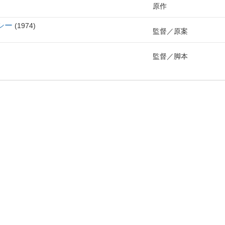
原作
シー
1974
監督
原案
監督
脚本