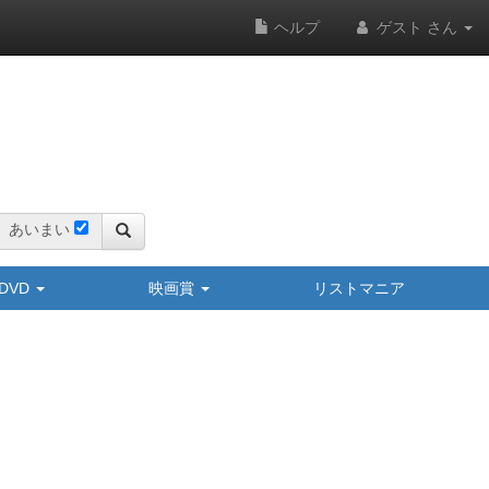
ヘルプ
ゲスト さん
あいまい
y/DVD
映画賞
リストマニア