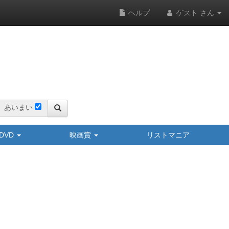
ヘルプ
ゲスト さん
あいまい
y/DVD
映画賞
リストマニア