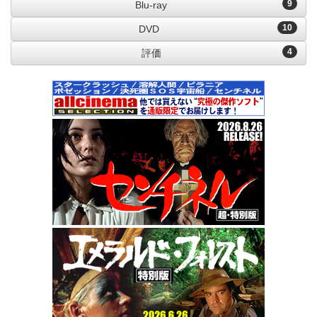
9
Blu-ray
10
DVD
4
評価