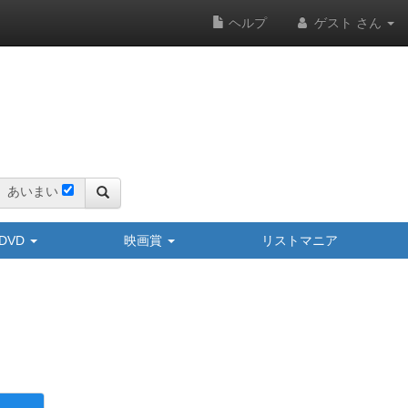
ヘルプ
ゲスト さん
あいまい
y/DVD
映画賞
リストマニア