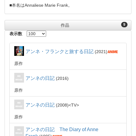
■本名はAnnaliese Marie Frank。
9
作品
表示数
アンネ・フランクと旅する日記
2021
原作
アンネの日記
2016
原作
アンネの日記
2008
TV
原作
アンネの日記 The Diary of Anne