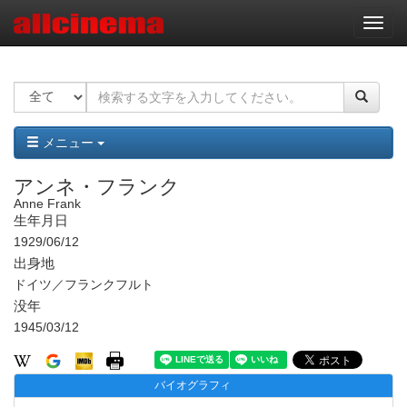
ナ
ビ
ゲ
ー
シ
ョ
ン
メニュー
アンネ・フランク
Anne Frank
生年月日
1929/06/12
出身地
ドイツ／フランクフルト
没年
1945/03/12
バイオグラフィ