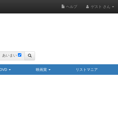
ヘルプ
ゲスト さん
あいまい
y/DVD
映画賞
リストマニア